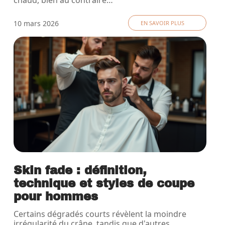
chaud, bien au contraire
…
10 mars 2026
EN SAVOIR PLUS
Skin fade : définition,
technique et styles de coupe
pour hommes
Certains dégradés courts révèlent la moindre
irrégularité du crâne, tandis que d'autres
…