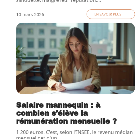
silhouette, malgré leur réputation.
…
10 mars 2026
EN SAVOIR PLUS
Salaire mannequin : à
combien s’élève la
rémunération mensuelle ?
1 200 euros. C'est, selon l'INSEE, le revenu médian
mensuel net d'un
…