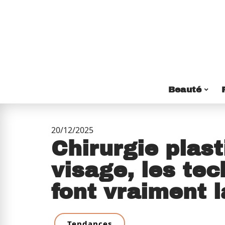
Beauté
20/12/2025
Chirurgie plas
visage, les tec
font vraiment l
Tendances