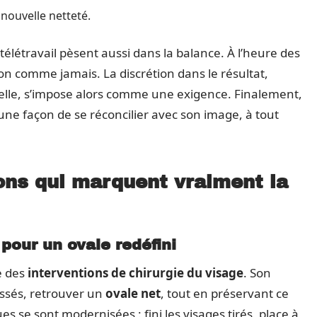
 nouvelle netteté.
télétravail pèsent aussi dans la balance. À l’heure des
tion comme jamais. La discrétion dans le résultat,
nelle, s’impose alors comme une exigence. Finalement,
une façon de se réconcilier avec son image, à tout
ions qui marquent vraiment la
é pour un ovale redéfini
e des
interventions de chirurgie du visage
. Son
issés, retrouver un
ovale net
, tout en préservant ce
es se sont modernisées : fini les visages tirés, place à