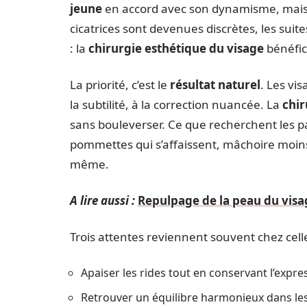
jeune
en accord avec son dynamisme, mais 
cicatrices sont devenues discrètes, les su
: la
chirurgie esthétique du visage
bénéfic
La priorité, c’est le
résultat naturel
. Les vi
la subtilité, à la correction nuancée. La
chir
sans bouleverser. Ce que recherchent les pa
pommettes qui s’affaissent, mâchoire moins 
même.
A lire aussi :
Repulpage de la peau du visag
Trois attentes reviennent souvent chez celle
Apaiser les rides tout en conservant l’expres
Retrouver un équilibre harmonieux dans le