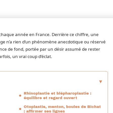
s chaque année en France. Derrière ce chiffre, une
visage n’a rien d’un phénomène anecdotique ou réservé
nce de fond, portée par un désir assumé de rester
fois, un vrai coup d’éclat.
Rhinoplastie et blépharoplastie :
équilibre et regard ouvert
Otoplastie, menton, boules de Bichat
: affirmer ses lignes