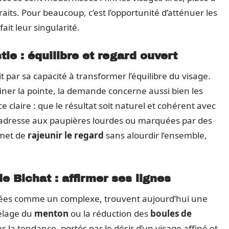
raits. Pour beaucoup, c’est l’opportunité d’atténuer les
ait leur singularité.
ie : équilibre et regard ouvert
it par sa capacité à transformer l’équilibre du visage.
iner la pointe, la demande concerne aussi bien les
laire : que le résultat soit naturel et cohérent avec
 s’adresse aux paupières lourdes ou marquées par des
rmet de
rajeunir le regard
sans alourdir l’ensemble,
e Bichat : affirmer ses lignes
rées comme un complexe, trouvent aujourd’hui une
elage du
menton
ou la réduction des
boules de
ns la tendance, portés par le désir d’un visage affiné et